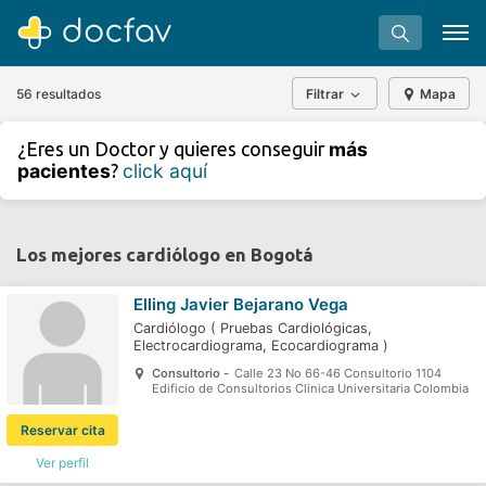
56 resultados
Filtrar
Mapa
+
−
más
¿Eres un Doctor y quieres conseguir
⇧
pacientes
click aquí
?
»
©
OpenStreetMap
contributors.
Buscar
Software para clínicas
Los mejores cardiólogo en Bogotá
Soporte
Elling Javier Bejarano Vega
¿Eres un doctor?
Cardiólogo
(
Pruebas Cardiológicas,
Electrocardiograma,
Ecocardiograma
)
Consultorio -
Calle 23 No 66-46 Consultorio 1104
Edificio de Consultorios Clinica Universitaria Colombia
Reservar cita
Ver perfil