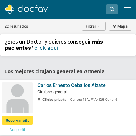
22 resultados
Filtrar
Mapa
+
−
más
¿Eres un Doctor y quieres conseguir
⇧
pacientes
click aquí
?
»
©
OpenStreetMap
contributors.
Buscar
Software para clínicas
Los mejores cirujano general en Armenia
Soporte
Carlos Ernesto Ceballos Alzate
¿Eres un doctor?
Cirujano general
Clínica privada -
Carrera 13A, #1A-125 Cons. 6
Reservar cita
Ver perfil