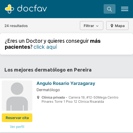
24 resultados
Filtrar
Mapa
+
−
más
¿Eres un Doctor y quieres conseguir
⇧
pacientes
click aquí
?
»
©
OpenStreetMap
contributors.
Buscar
Software para clínicas
Los mejores dermatólogo en Pereira
Soporte
Angulo Rosario Yarzagaray
¿Eres un doctor?
Dermatólogo
Clínica privada -
Carrera 19, #12-50Mega Centro
Pinares Torre 1 Piso 12 Clinica Risaralda
Reservar cita
Ver perfil