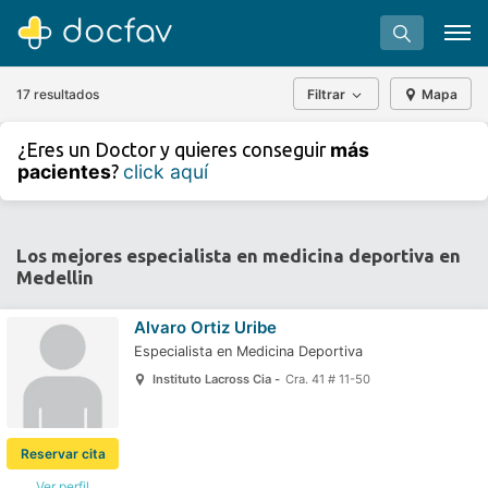
17 resultados
Filtrar
Mapa
+
−
más
¿Eres un Doctor y quieres conseguir
⇧
pacientes
click aquí
?
»
©
OpenStreetMap
contributors.
Buscar
Software para clínicas
Los mejores especialista en medicina deportiva en
Medellin
Soporte
¿Eres un doctor?
Alvaro Ortiz Uribe
Especialista en Medicina Deportiva
Instituto Lacross Cia -
Cra. 41 # 11-50
Reservar cita
Ver perfil