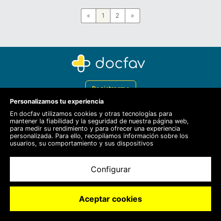
«
1
2
»
Registrarme
Personalizamos tu experiencia
Docfav
En docfav utilizamos cookies y otras tecnologías para
mantener la fiabilidad y la seguridad de nuestra página web,
Recursos
para medir su rendimiento y para ofrecer una experiencia
personalizada. Para ello, recopilamos información sobre los
Para doctores
usuarios, su comportamiento y sus dispositivos
Especialistas
Configurar
Aceptar cookies
© 2020 Docfav S.L