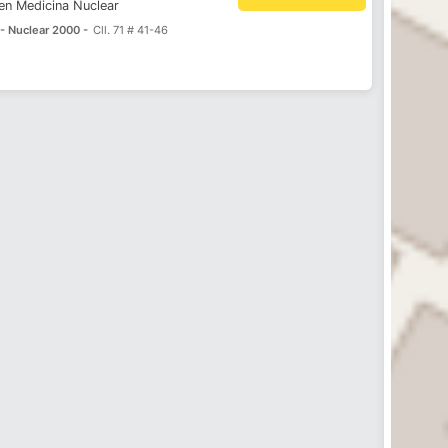
 en Medicina Nuclear
 - Nuclear 2000 -
Cll. 71 # 41-46