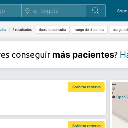
Sopo
illa
2 resultados
tipos de consulta
rango de distancia
asegurad
|
más pacientes
Ha
res conseguir
?
+
−
Solicitar reserva
⇧
»
©
OpenS
Solicitar reserva