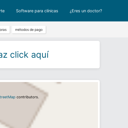
rte
Software para clínicas
¿Eres un doctor?
oras
métodos de pago
z click aquí
treetMap
contributors.