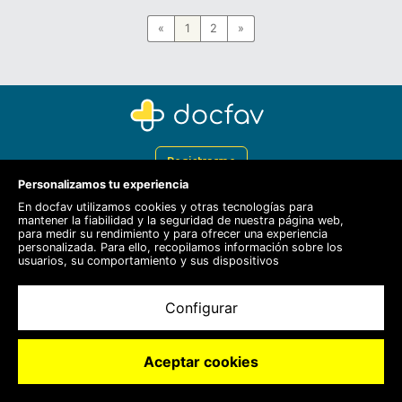
«
1
2
»
Registrarme
Personalizamos tu experiencia
Docfav
En docfav utilizamos cookies y otras tecnologías para
mantener la fiabilidad y la seguridad de nuestra página web,
Recursos
para medir su rendimiento y para ofrecer una experiencia
personalizada. Para ello, recopilamos información sobre los
Para doctores
usuarios, su comportamiento y sus dispositivos
Especialistas
Configurar
Aceptar cookies
© 2020 Docfav S.L