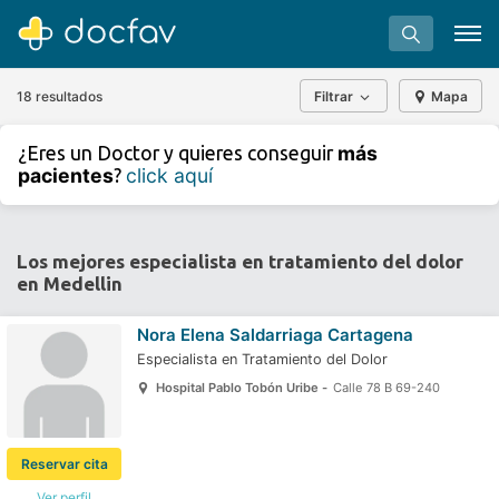
18 resultados
Filtrar
Mapa
+
−
más
¿Eres un Doctor y quieres conseguir
⇧
pacientes
click aquí
?
»
©
OpenStreetMap
contributors.
Buscar
Software para clínicas
Los mejores especialista en tratamiento del dolor
en Medellin
Soporte
¿Eres un doctor?
Nora Elena Saldarriaga Cartagena
Especialista en Tratamiento del Dolor
Hospital Pablo Tobón Uribe -
Calle 78 B 69-240
Reservar cita
Ver perfil