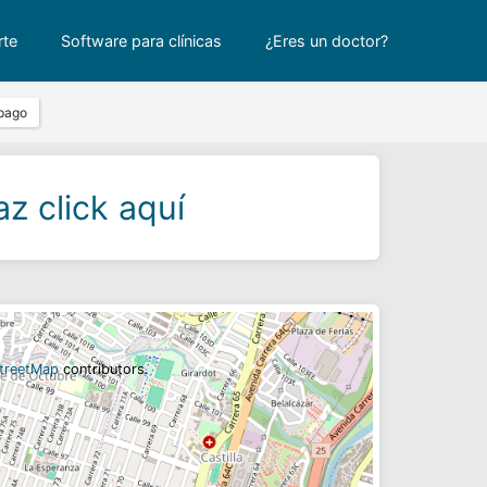
rte
Software para clínicas
¿Eres un doctor?
pago
z click aquí
treetMap
contributors.