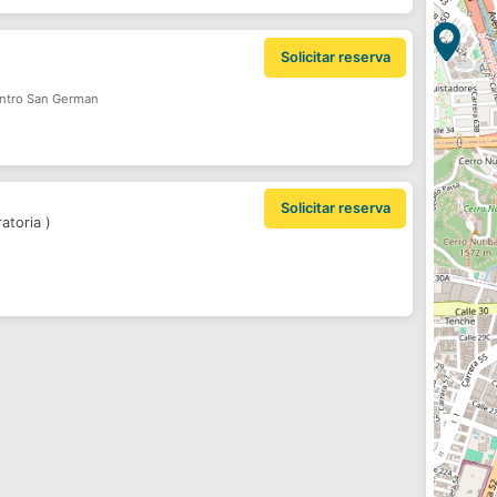
Solicitar reserva
entro San German
Solicitar reserva
ratoria
)