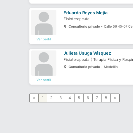
Eduardo Reyes Mejía
Fisioterapeuta
Consultorio privado -
Calle 56 45-07 C
Ver perfil
Julieta Usuga Vásquez
Fisioterapeuta
(
Terapia Física y Respi
Consultorio privado -
Medellin
Ver perfil
«
1
2
3
4
5
6
7
8
»