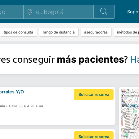
Sopo
tipos de consulta
rango de distancia
aseguradoras
métodos de 
más pacientes
Ha
res conseguir
?
rrales Y/O
+
−
Solicitar reserva
⇧
»
©
OpenS
rìa -
Calle 33 A A 78 A 44
Solicitar reserva