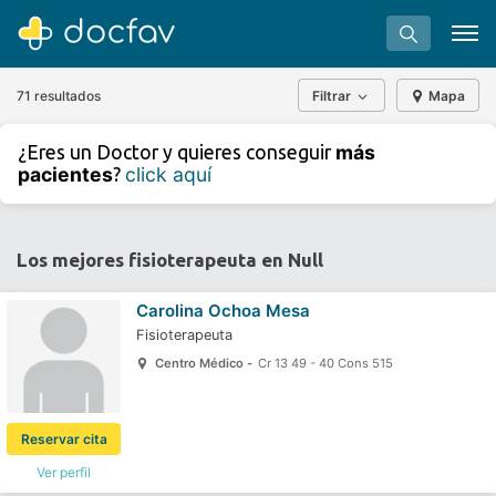
71 resultados
Filtrar
Mapa
+
−
más
¿Eres un Doctor y quieres conseguir
⇧
pacientes
click aquí
?
»
©
OpenStreetMap
contributors.
Buscar
Software para clínicas
Los mejores fisioterapeuta en Null
Soporte
Carolina Ochoa Mesa
¿Eres un doctor?
Fisioterapeuta
Centro Médico -
Cr 13 49 - 40 Cons 515
Reservar cita
Ver perfil