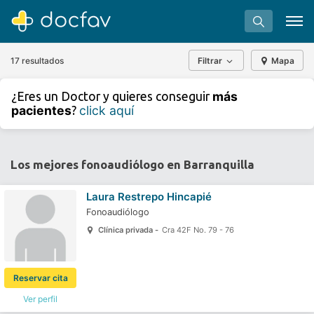
17 resultados
Filtrar
Mapa
+
−
más
¿Eres un Doctor y quieres conseguir
⇧
pacientes
click aquí
?
»
©
OpenStreetMap
contributors.
Buscar
Software para clínicas
Los mejores fonoaudiólogo en Barranquilla
Soporte
Laura Restrepo Hincapié
¿Eres un doctor?
Fonoaudiólogo
Clínica privada -
Cra 42F No. 79 - 76
Reservar cita
Ver perfil