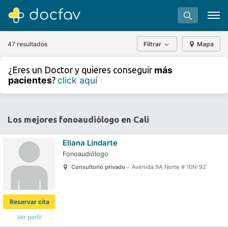
47 resultados
Filtrar
Mapa
+
−
más
¿Eres un Doctor y quieres conseguir
⇧
pacientes
click aquí
?
»
©
OpenStreetMap
contributors.
Buscar
Software para clínicas
Los mejores fonoaudiólogo en Cali
Soporte
Eliana Lindarte
¿Eres un doctor?
Fonoaudiólogo
Consultorio privado -
Avenida 9A Norte # 10N-92
Reservar cita
Ver perfil