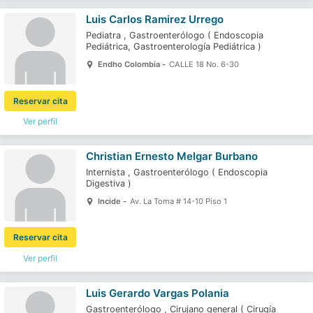
Luis Carlos Ramirez Urrego
Pediatra
,
Gastroenterólogo
(
Endoscopia
Pediátrica,
Gastroenterología Pediátrica
)
Endho Colombia -
CALLE 18 No. 6-30
Reservar cita
Ver perfil
Christian Ernesto Melgar Burbano
Internista
,
Gastroenterólogo
(
Endoscopia
Digestiva
)
Incide -
Av. La Toma # 14-10 Piso 1
Reservar cita
Ver perfil
Luis Gerardo Vargas Polania
Gastroenterólogo
,
Cirujano general
(
Cirugía