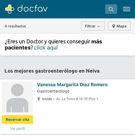
4 resultados
Filtrar
Mapa
+
−
más
¿Eres un Doctor y quieres conseguir
⇧
pacientes
click aquí
?
»
©
OpenStreetMap
contributors.
Buscar
Software para clínicas
Los mejores gastroenterólogo en Neiva
Soporte
Vanessa Margarita Diaz Romero
¿Eres un doctor?
Gastroenterólogo
Incide -
Av. La Toma # 14-10 Piso 1
Reservar cita
Ver perfil