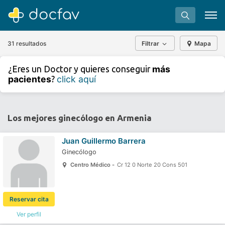
31 resultados
Filtrar
Mapa
+
−
más
¿Eres un Doctor y quieres conseguir
⇧
pacientes
click aquí
?
»
©
OpenStreetMap
contributors.
Buscar
Software para clínicas
Los mejores ginecólogo en Armenia
Soporte
Juan Guillermo Barrera
¿Eres un doctor?
Ginecólogo
Centro Médico -
Cr 12 0 Norte 20 Cons 501
Reservar cita
Ver perfil