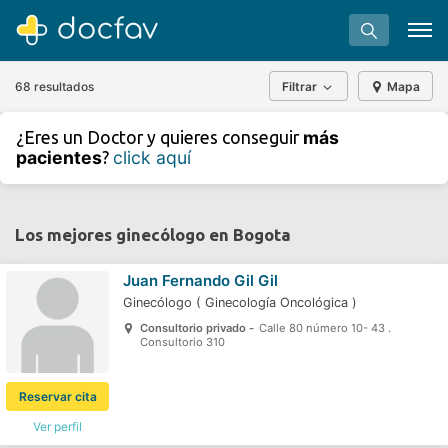
68 resultados
Filtrar
Mapa
+
−
más
¿Eres un Doctor y quieres conseguir
⇧
pacientes
click aquí
?
»
©
OpenStreetMap
contributors.
Buscar
Software para clínicas
Los mejores ginecólogo en Bogota
Soporte
Juan Fernando Gil Gil
¿Eres un doctor?
Ginecólogo
(
Ginecología Oncológica
)
Consultorio privado -
Calle 80 número 10- 43 .
Consultorio 310
Reservar cita
Ver perfil