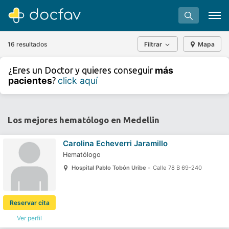
16 resultados
Filtrar
Mapa
+
−
más
¿Eres un Doctor y quieres conseguir
⇧
pacientes
click aquí
?
»
©
OpenStreetMap
contributors.
Buscar
Software para clínicas
Los mejores hematólogo en Medellin
Soporte
Carolina Echeverri Jaramillo
¿Eres un doctor?
Hematólogo
Hospital Pablo Tobón Uribe -
Calle 78 B 69-240
Reservar cita
Ver perfil