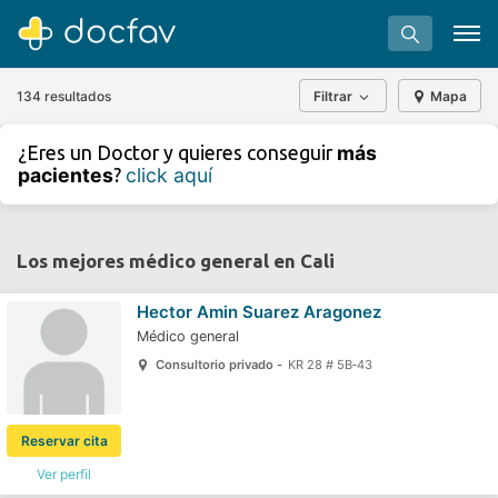
134 resultados
Filtrar
Mapa
+
−
más
¿Eres un Doctor y quieres conseguir
⇧
pacientes
click aquí
?
»
©
OpenStreetMap
contributors.
Buscar
Software para clínicas
Los mejores médico general en Cali
Soporte
Hector Amin Suarez Aragonez
¿Eres un doctor?
Médico general
Consultorio privado -
KR 28 # 5B‐43
Reservar cita
Ver perfil