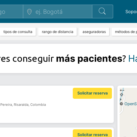
Sopo
tipos de consulta
rango de distancia
aseguradoras
métodos de 
más pacientes
Ha
res conseguir
?
+
−
Solicitar reserva
⇧
»
©
OpenS
 Pereira, Risaralda, Colombia
Solicitar reserva