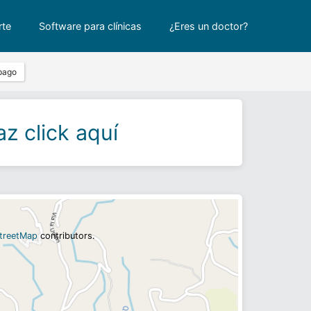
rte
Software para clínicas
¿Eres un doctor?
pago
z click aquí
treetMap
contributors.