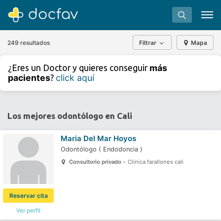
249 resultados
Filtrar
Mapa
+
−
más
¿Eres un Doctor y quieres conseguir
⇧
pacientes
click aquí
?
»
©
OpenStreetMap
contributors.
Buscar
Software para clínicas
Los mejores odontólogo en Cali
Soporte
Maria Del Mar Hoyos
¿Eres un doctor?
Odontólogo
(
Endodoncia
)
Consultorio privado -
Clinica farallones cali
Reservar cita
Ver perfil