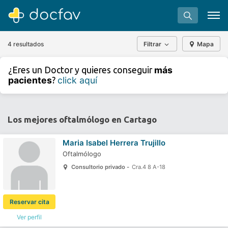
4 resultados
Filtrar
Mapa
+
−
más
¿Eres un Doctor y quieres conseguir
⇧
pacientes
click aquí
?
»
©
OpenStreetMap
contributors.
Buscar
Software para clínicas
Los mejores oftalmólogo en Cartago
Soporte
Maria Isabel Herrera Trujillo
¿Eres un doctor?
Oftalmólogo
Consultorio privado -
Cra.4 8 A-18
Reservar cita
Ver perfil