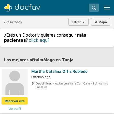
7 resultados
Filtrar
Mapa
+
−
más
¿Eres un Doctor y quieres conseguir
⇧
pacientes
click aquí
?
»
©
OpenStreetMap
contributors.
Buscar
Software para clínicas
Los mejores oftalmólogo en Tunja
Soporte
Martha Catalina Ortiz Robledo
¿Eres un doctor?
Oftalmólogo
Opticlinicas -
Av.Universitaria Con Calle 41 Unicentro
Local 28
Reservar cita
Ver perfil