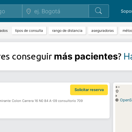
Sopo
tados
tipos de consulta
rango de distancia
aseguradoras
méto
más pacientes
Ha
res conseguir
?
+
−
Solicitar reserva
⇧
»
©
OpenS
irante Colon Carrera 16 N0 84 A-09 consultorio 709