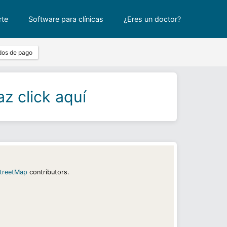
rte
Software para clínicas
¿Eres un doctor?
dos de pago
z click aquí
treetMap
contributors.