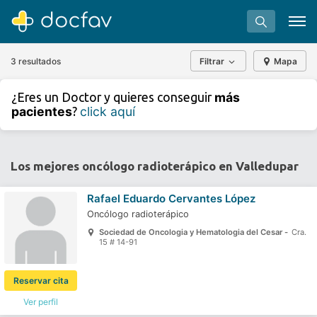
3 resultados
Filtrar
Mapa
+
−
más
¿Eres un Doctor y quieres conseguir
⇧
pacientes
click aquí
?
»
©
OpenStreetMap
contributors.
Buscar
Software para clínicas
Los mejores oncólogo radioterápico en Valledupar
Soporte
Rafael Eduardo Cervantes López
¿Eres un doctor?
Oncólogo radioterápico
Sociedad de Oncologia y Hematologia del Cesar -
Cra.
15 # 14-91
Reservar cita
Ver perfil