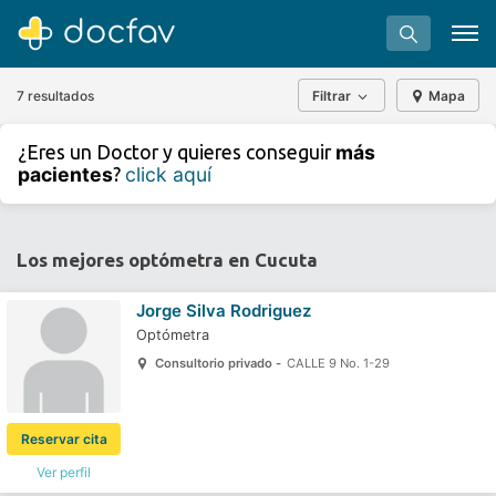
7 resultados
Filtrar
Mapa
+
−
más
¿Eres un Doctor y quieres conseguir
⇧
pacientes
click aquí
?
»
©
OpenStreetMap
contributors.
Buscar
Software para clínicas
Los mejores optómetra en Cucuta
Soporte
Jorge Silva Rodriguez
¿Eres un doctor?
Optómetra
Consultorio privado -
CALLE 9 No. 1-29
Reservar cita
Ver perfil