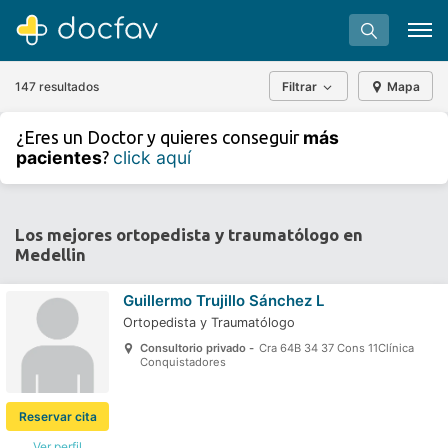
147 resultados
Filtrar
Mapa
+
−
más
¿Eres un Doctor y quieres conseguir
⇧
pacientes
click aquí
?
»
©
OpenStreetMap
contributors.
Buscar
Software para clínicas
Los mejores ortopedista y traumatólogo en
Medellin
Soporte
¿Eres un doctor?
Guillermo Trujillo Sánchez L
Ortopedista y Traumatólogo
Consultorio privado -
Cra 64B 34 37 Cons 11Clínica
Conquistadores
Reservar cita
Ver perfil