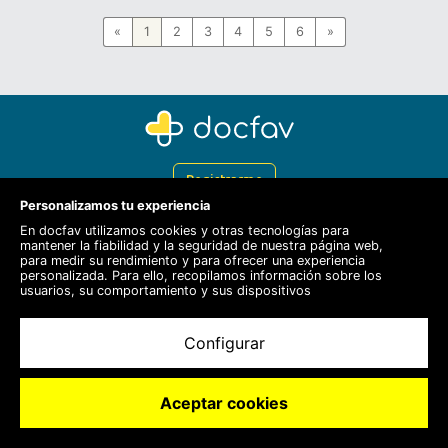
«
1
2
3
4
5
6
»
Registrarme
Personalizamos tu experiencia
Docfav
En docfav utilizamos cookies y otras tecnologías para
mantener la fiabilidad y la seguridad de nuestra página web,
Recursos
para medir su rendimiento y para ofrecer una experiencia
personalizada. Para ello, recopilamos información sobre los
Para doctores
usuarios, su comportamiento y sus dispositivos
Especialistas
Configurar
Aceptar cookies
© 2020 Docfav S.L