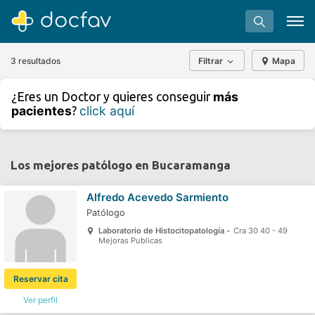
3 resultados
Filtrar
Mapa
+
−
más
¿Eres un Doctor y quieres conseguir
⇧
pacientes
click aquí
?
»
©
OpenStreetMap
contributors.
Buscar
Software para clínicas
Los mejores patólogo en Bucaramanga
Soporte
Alfredo Acevedo Sarmiento
¿Eres un doctor?
Patólogo
Laboratorio de Histocitopatología -
Cra 30 40 - 49
Mejoras Publicas
Reservar cita
Ver perfil