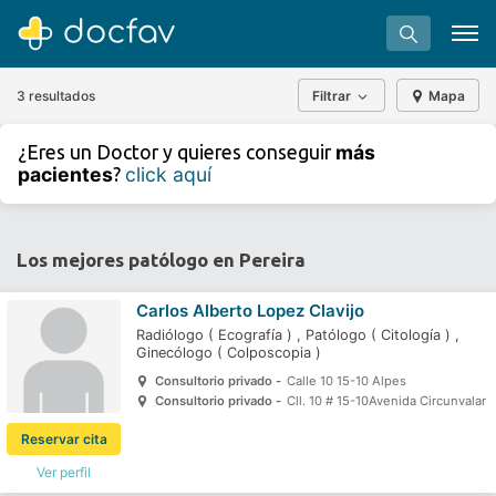
3 resultados
Filtrar
Mapa
+
−
más
¿Eres un Doctor y quieres conseguir
⇧
pacientes
click aquí
?
»
©
OpenStreetMap
contributors.
Buscar
Software para clínicas
Los mejores patólogo en Pereira
Soporte
Carlos Alberto Lopez Clavijo
¿Eres un doctor?
Radiólogo
(
Ecografía
)
,
Patólogo
(
Citología
)
,
Ginecólogo
(
Colposcopia
)
Consultorio privado -
Calle 10 15-10 Alpes
Consultorio privado -
Cll. 10 # 15-10Avenida Circunvalar
Reservar cita
Ver perfil