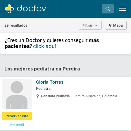
29 resultados
Filtrar
Mapa
+
−
más
¿Eres un Doctor y quieres conseguir
⇧
pacientes
click aquí
?
»
©
OpenStreetMap
contributors.
Buscar
Software para clínicas
Los mejores pediatra en Pereira
Soporte
Gloria Torres
¿Eres un doctor?
Pediatra
Consulta Pediatria -
Pereira, Risaralda, Colombia
Reservar cita
Ver perfil