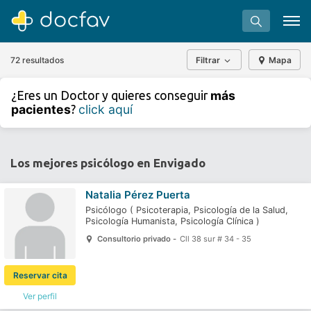
72 resultados
Filtrar
Mapa
+
−
más
¿Eres un Doctor y quieres conseguir
⇧
pacientes
click aquí
?
»
©
OpenStreetMap
contributors.
Buscar
Software para clínicas
Los mejores psicólogo en Envigado
Soporte
Natalia Pérez Puerta
¿Eres un doctor?
Psicólogo
(
Psicoterapia,
Psicología de la Salud,
Psicología Humanista,
Psicología Clínica
)
Consultorio privado -
Cll 38 sur # 34 - 35
Reservar cita
Ver perfil