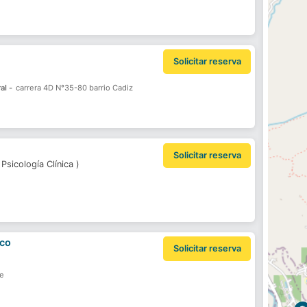
Solicitar reserva
al -
carrera 4D N°35-80 barrio Cadiz
Solicitar reserva
,
Psicología Clínica
)
nco
Solicitar reserva
ue