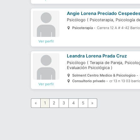
Angie Lorena Preciado Cespede
Psicólogo
(
Psicoterapia,
Psicología d
Psicoterapia -
Carrera 12 A # 4-42 Barri
Ver perfil
Leandra Lorena Prada Cruz
Psicólogo
(
Terapia de Pareja,
Psicolog
Evaluación Psicológica
)
Solment Centro Medico & Psicologico -
Consultorio privado -
cr 13 n 13 03 barr
Ver perfil
«
1
2
3
4
5
»