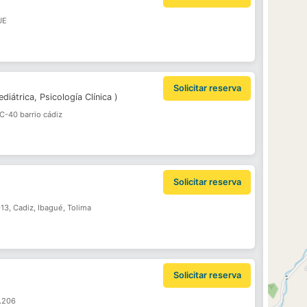
UE
Solicitar reserva
ediátrica,
Psicología Clínica
)
C-40 barrio cádiz
Solicitar reserva
13, Cadiz, Ibagué, Tolima
Solicitar reserva
s.206