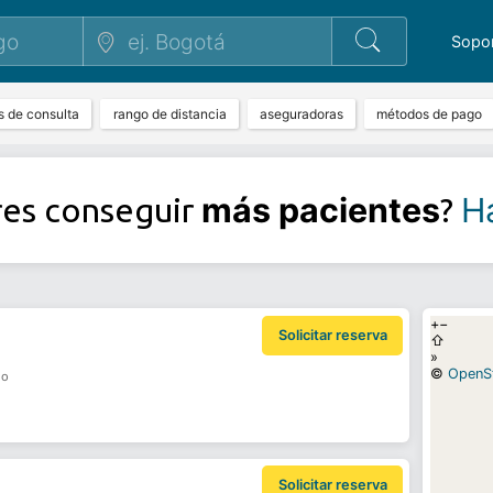
Sopo
s de consulta
rango de distancia
aseguradoras
métodos de pago
más pacientes
Ha
res conseguir
?
+
−
Solicitar reserva
⇧
»
©
OpenS
do
Solicitar reserva