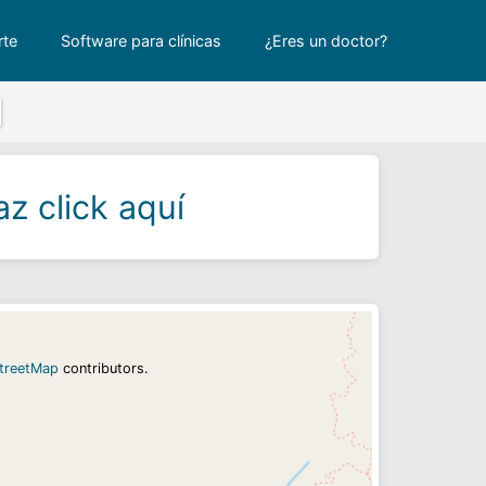
rte
Software para clínicas
¿Eres un doctor?
z click aquí
treetMap
contributors.