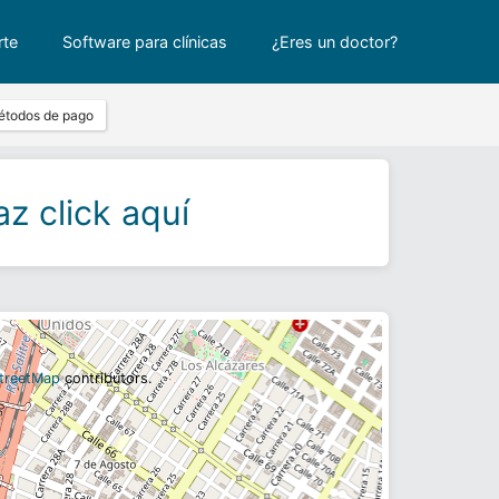
rte
Software para clínicas
¿Eres un doctor?
étodos de pago
z click aquí
treetMap
contributors.