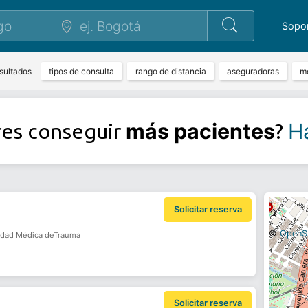
Sopo
sultados
tipos de consulta
rango de distancia
aseguradoras
m
más pacientes
Ha
res conseguir
?
+
−
Solicitar reserva
⇧
»
©
OpenS
nidad Médica deTrauma
Solicitar reserva