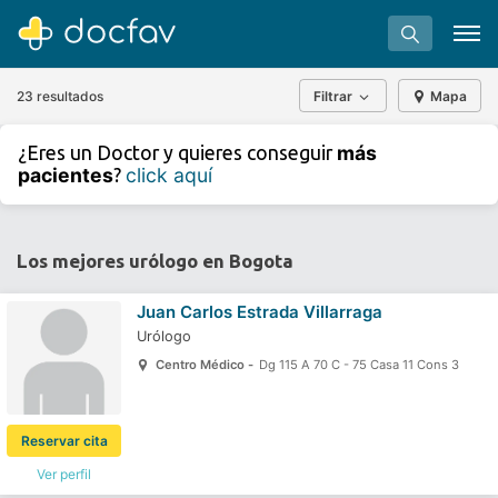
23 resultados
Filtrar
Mapa
+
−
más
¿Eres un Doctor y quieres conseguir
⇧
pacientes
click aquí
?
»
©
OpenStreetMap
contributors.
Buscar
Software para clínicas
Los mejores urólogo en Bogota
Soporte
Juan Carlos Estrada Villarraga
¿Eres un doctor?
Urólogo
Centro Médico -
Dg 115 A 70 C - 75 Casa 11 Cons 3
Reservar cita
Ver perfil