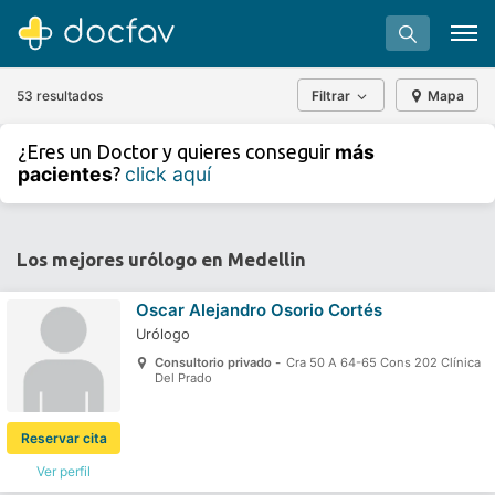
53 resultados
Filtrar
Mapa
+
−
más
¿Eres un Doctor y quieres conseguir
⇧
pacientes
click aquí
?
»
©
OpenStreetMap
contributors.
Buscar
Software para clínicas
Los mejores urólogo en Medellin
Soporte
Oscar Alejandro Osorio Cortés
¿Eres un doctor?
Urólogo
Consultorio privado -
Cra 50 A 64-65 Cons 202 Clínica
Del Prado
Reservar cita
Ver perfil