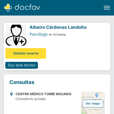
Albeiro Cárdenas Londoño
Psicólogo
en Armenia
Buscar
Solicitar reserva
Software para clínicas
Soporte
Soy este doctor
¿Eres un doctor?
Consultas
CENTRO MÉDICO TORRE MOLINOS
Consultorio privado
Ver mapa