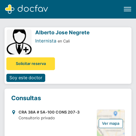
Alberto Jose Negrete
Internista
en Cali
Buscar
Solicitar reserva
Software para clínicas
Soporte
Soy este doctor
¿Eres un doctor?
Consultas
CRA 38A # 5A‐100 CONS 207‐3
Consultorio privado
Ver mapa