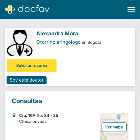
Alexandra Mora
Otorrinolaringólogo
en Bogotá
Buscar
Solicitar reserva
Software para clínicas
Soporte
Soy este doctor
¿Eres un doctor?
Consultas
Cra. 16A No. 84 - 25
Clínica privada
Ver mapa