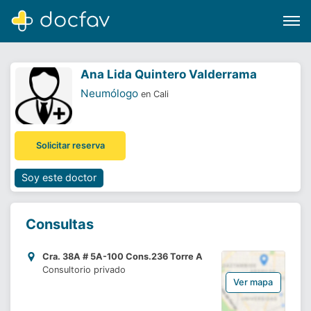
Ana Lida Quintero Valderrama
Neumólogo
en Cali
Buscar
Solicitar reserva
Software para clínicas
Soporte
Soy este doctor
¿Eres un doctor?
Consultas
Cra. 38A # 5A-100 Cons.236 Torre A
Consultorio privado
Ver mapa