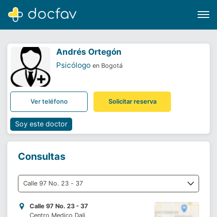
Andrés Ortegón
Psicólogo
en Bogotá
Buscar
Ver teléfono
Solicitar reserva
Software para clínicas
Soporte
Soy este doctor
¿Eres un doctor?
Consultas
Calle 97 No. 23 - 37
Centro Medico Dali