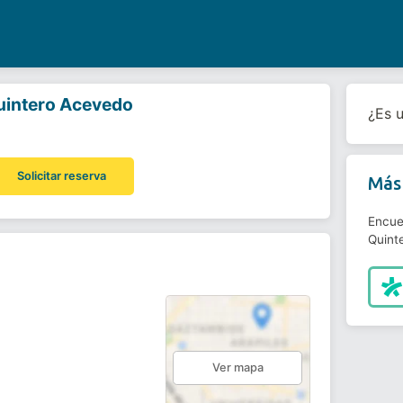
uintero Acevedo
¿Es 
Solicitar reserva
Más 
Encue
Quint
Ver mapa