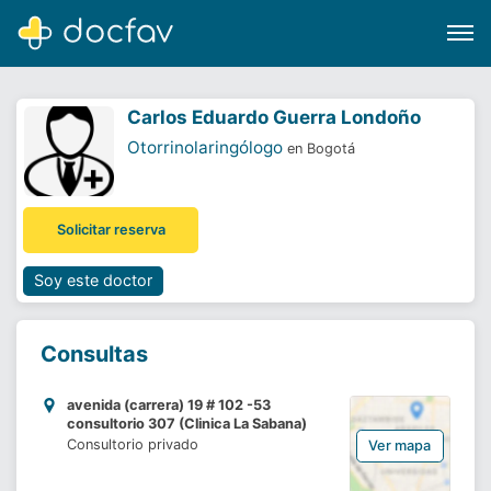
Carlos Eduardo Guerra Londoño
Otorrinolaringólogo
en Bogotá
Buscar
Solicitar reserva
Software para clínicas
Soporte
Soy este doctor
¿Eres un doctor?
Consultas
avenida (carrera) 19 # 102 -53
consultorio 307 (Clinica La Sabana)
Consultorio privado
Ver mapa