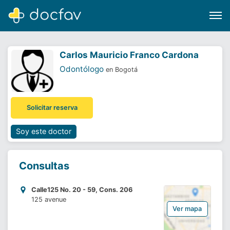
Carlos Mauricio Franco Cardona
Odontólogo
en Bogotá
Buscar
Solicitar reserva
Software para clínicas
Soporte
Soy este doctor
¿Eres un doctor?
Consultas
Calle125 No. 20 - 59, Cons. 206
125 avenue
Ver mapa