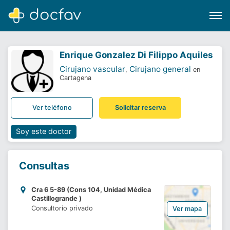
Enrique Gonzalez Di Filippo Aquiles
Cirujano vascular
Cirujano general
,
en
Cartagena
Buscar
Ver teléfono
Solicitar reserva
Software para clínicas
Soporte
Soy este doctor
¿Eres un doctor?
Consultas
Cra 6 5-89 (Cons 104, Unidad Médica
Castillogrande )
Consultorio privado
Ver mapa