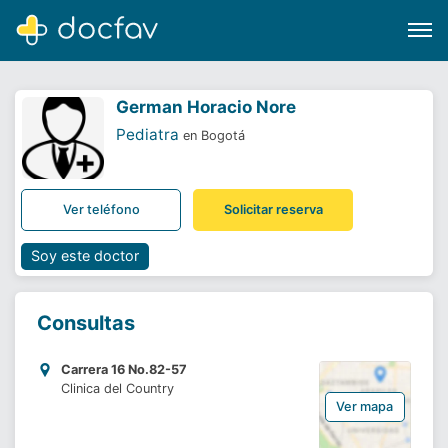
German Horacio Nore
Pediatra
en Bogotá
Buscar
Ver teléfono
Solicitar reserva
Software para clínicas
Soporte
Soy este doctor
¿Eres un doctor?
Consultas
Carrera 16 No.82-57
Clinica del Country
Ver mapa