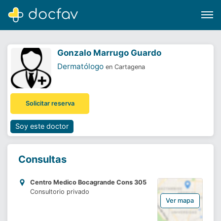
Gonzalo Marrugo Guardo
Dermatólogo
en Cartagena
Buscar
Solicitar reserva
Software para clínicas
Soporte
Soy este doctor
¿Eres un doctor?
Consultas
Centro Medico Bocagrande Cons 305
Consultorio privado
Ver mapa