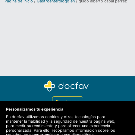
Página de inicio
Gastroenterólogo en
guido alberto cabal perrez
Registrarme
Personalizamos tu experiencia
Docfav
En docfav utilizamos cookies y otras tecnologías para
mantener la fiabilidad y la seguridad de nuestra página web,
Recursos
para medir su rendimiento y para ofrecer una experiencia
personalizada. Para ello, recopilamos información sobre los
Para doctores
usuarios, su comportamiento y sus dispositivos