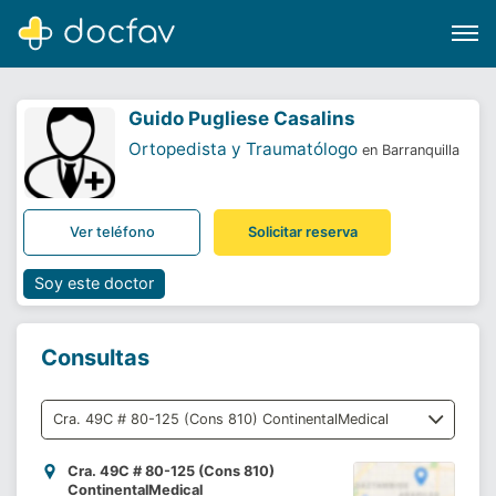
Guido Pugliese Casalins
Ortopedista y Traumatólogo
en Barranquilla
Buscar
Ver teléfono
Solicitar reserva
Software para clínicas
Soporte
Soy este doctor
¿Eres un doctor?
Consultas
Cra. 49C # 80-125 (Cons 810)
ContinentalMedical