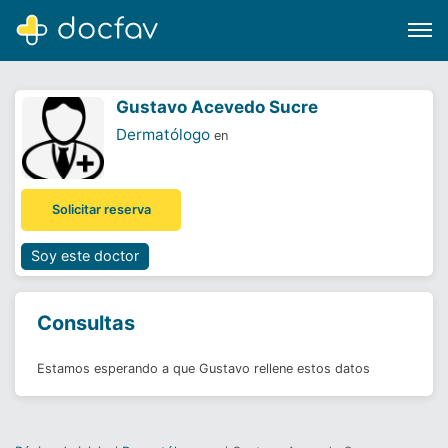
Gustavo Acevedo Sucre
Dermatólogo
en
Buscar
Solicitar reserva
Software para clínicas
Soporte
Soy este doctor
¿Eres un doctor?
Consultas
Estamos esperando a que Gustavo rellene estos datos