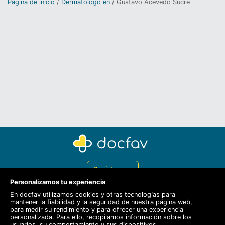
Página de inicio
Dermatólogo en
Gustavo Acevedo Sucre
Registrarme
Personalizamos tu experiencia
Docfav
En docfav utilizamos cookies y otras tecnologías para
mantener la fiabilidad y la seguridad de nuestra página web,
Recursos
para medir su rendimiento y para ofrecer una experiencia
personalizada. Para ello, recopilamos información sobre los
Para doctores
usuarios, su comportamiento y sus dispositivos