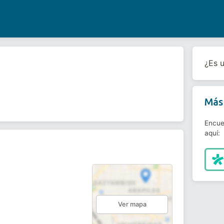
¿Es 
Más 
Encue
aquí:
Ver mapa