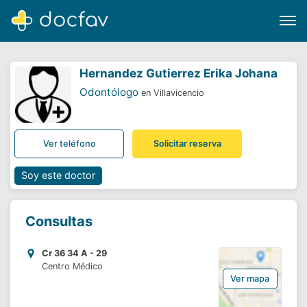
Hernandez Gutierrez Erika Johana
Odontólogo
en Villavicencio
Buscar
Ver teléfono
Solicitar reserva
Software para clínicas
Soporte
Soy este doctor
¿Eres un doctor?
Consultas
Cr 36 34 A - 29
Centro Médico
Ver mapa