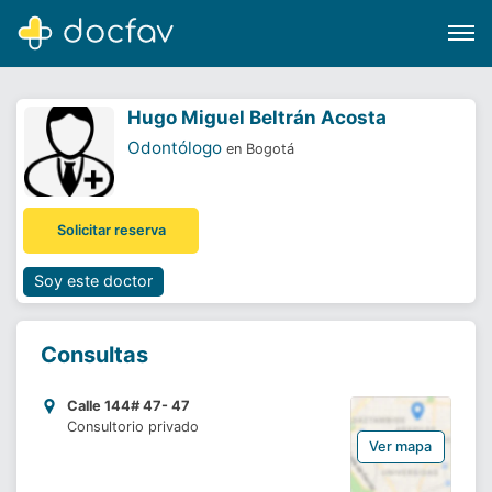
Hugo Miguel Beltrán Acosta
Odontólogo
en Bogotá
Buscar
Solicitar reserva
Software para clínicas
Soporte
Soy este doctor
¿Eres un doctor?
Consultas
Calle 144# 47- 47
Consultorio privado
Ver mapa