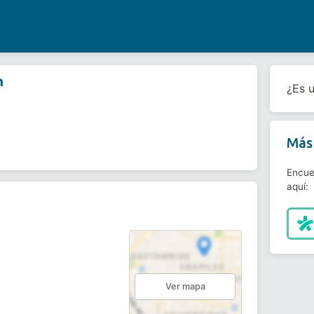
n
¿Es 
Más 
Encue
aquí:
Ver mapa