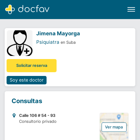
Jimena Mayorga
Psiquiatra
en Suba
Buscar
Solicitar reserva
Software para clínicas
Soporte
Soy este doctor
¿Eres un doctor?
Consultas
Calle 106 # 54 - 93
Consultorio privado
Ver mapa